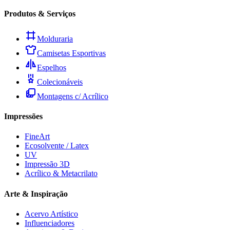
Produtos & Serviços
Molduraria
Camisetas Esportivas
Espelhos
Colecionáveis
Montagens c/ Acrílico
Impressões
FineArt
Ecosolvente / Latex
UV
Impressão 3D
Acrílico & Metacrilato
Arte & Inspiração
Acervo Artístico
Influenciadores